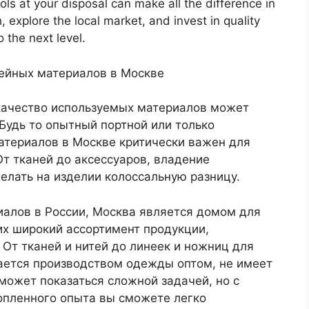
tools at your disposal can make all the difference in
, explore the local market, and invest in quality
o the next level.
ейных материалов в Москве
ачество используемых материалов может
 Будь то опытный портной или только
териалов в Москве критически важен для
т тканей до аксессуаров, владение
лать на изделии колоссальную разницу.
иалов в России, Москва является домом для
х широкий ассортимент продукции,
От тканей и нитей до линеек и ножниц для
мается производством одежды оптом, не имеет
может показаться сложной задачей, но с
опленного опыта вы сможете легко