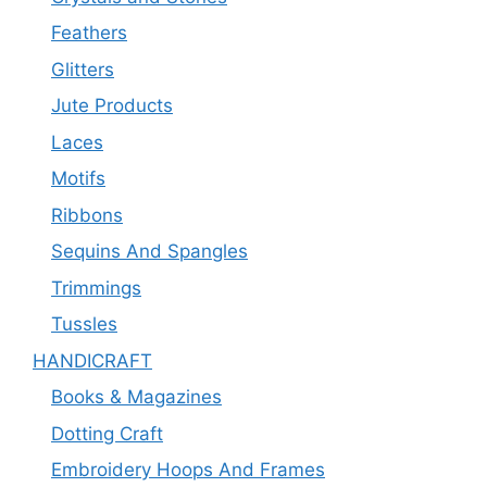
Feathers
Glitters
Jute Products
Laces
Motifs
Ribbons
Sequins And Spangles
Trimmings
Tussles
HANDICRAFT
Books & Magazines
Dotting Craft
Embroidery Hoops And Frames