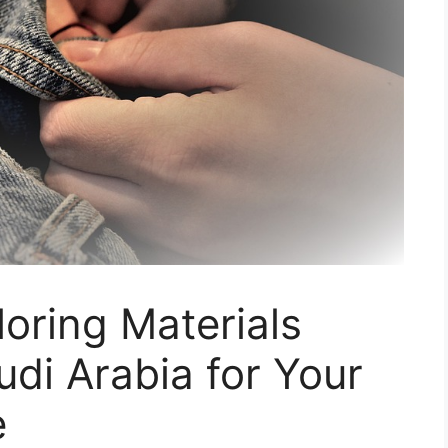
loring Materials
udi Arabia for Your
e